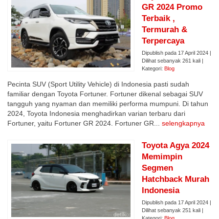
GR 2024 Promo
Terbaik ,
Termurah &
Terpercaya
Dipublish pada 17 April 2024 |
Dilihat sebanyak 261 kali |
Kategori:
Blog
Pecinta SUV (Sport Utility Vehicle) di Indonesia pasti sudah
familiar dengan Toyota Fortuner. Fortuner dikenal sebagai SUV
tangguh yang nyaman dan memiliki performa mumpuni. Di tahun
2024, Toyota Indonesia menghadirkan varian terbaru dari
Fortuner, yaitu Fortuner GR 2024. Fortuner GR...
selengkapnya
Toyota Agya 2024
Memimpin
Segmen
Hatchback Murah
Indonesia
Dipublish pada 17 April 2024 |
Dilihat sebanyak 251 kali |
Kategori:
Blog