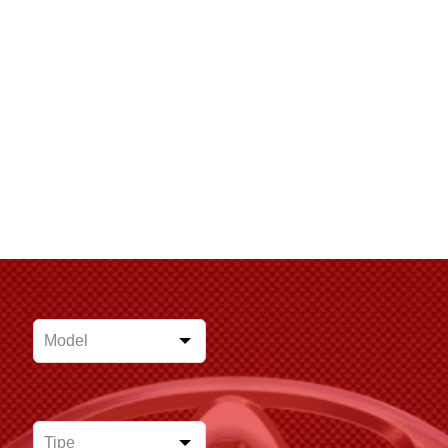
Leave
this
field
blank