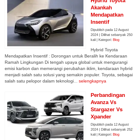
Hybrid Toyota
Akankah
Mendapatkan
Insentif
Dipublish pada 12 August
2024 | Dilihat sebanyak 250
kali | Kategori:
Blog
Hybrid Toyota
Mendapatkan Insentif : Dorongan untuk Beralih ke Kendaraan
Ramah Lingkungan Di tengah upaya global untuk mengurangi
emisi karbon dan memerangi perubahan iklim, kendaraan hybrid
menjadi salah satu solusi yang semakin populer. Toyota, sebagai
salah satu pelopor dalam teknologi...
selengkapnya
Perbandingan
Avanza Vs
Stargazer Vs
Xpander
Dipublish pada 12 August
2024 | Dilihat sebanyak 252
kali | Kategori:
Blog