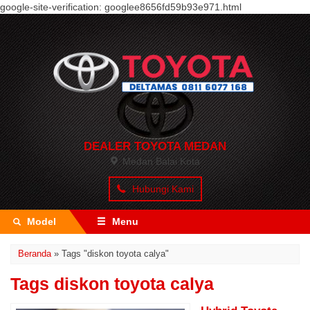
google-site-verification: googlee8656fd59b93e971.html
DEALER TOYOTA MEDAN
Medan Balai Kota
Hubungi Kami
Model
Menu
Beranda
»
Tags "diskon toyota calya"
Tags diskon toyota calya