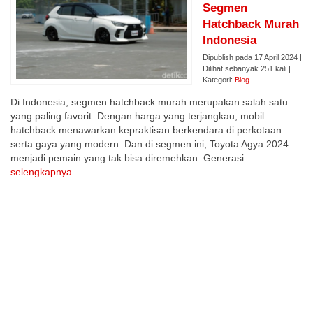
Segmen
Hatchback Murah
Indonesia
Dipublish pada 17 April 2024 |
Dilihat sebanyak 251 kali |
Kategori:
Blog
Di Indonesia, segmen hatchback murah merupakan salah satu
yang paling favorit. Dengan harga yang terjangkau, mobil
hatchback menawarkan kepraktisan berkendara di perkotaan
serta gaya yang modern. Dan di segmen ini, Toyota Agya 2024
menjadi pemain yang tak bisa diremehkan. Generasi...
selengkapnya