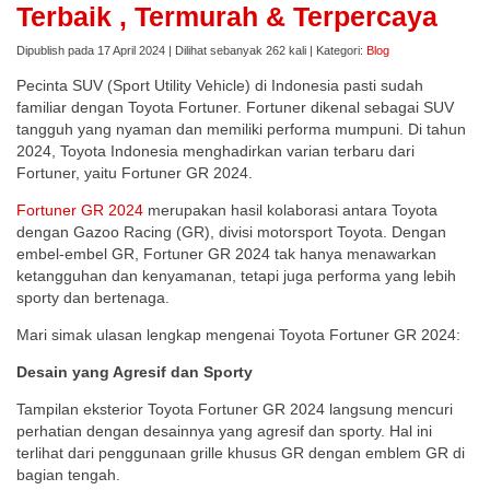
Terbaik , Termurah & Terpercaya
Dipublish pada 17 April 2024 | Dilihat sebanyak 262 kali | Kategori:
Blog
Pecinta SUV (Sport Utility Vehicle) di Indonesia pasti sudah
familiar dengan Toyota Fortuner. Fortuner dikenal sebagai SUV
tangguh yang nyaman dan memiliki performa mumpuni. Di tahun
2024, Toyota Indonesia menghadirkan varian terbaru dari
Fortuner, yaitu Fortuner GR 2024.
Fortuner GR 2024
merupakan hasil kolaborasi antara Toyota
dengan Gazoo Racing (GR), divisi motorsport Toyota. Dengan
embel-embel GR, Fortuner GR 2024 tak hanya menawarkan
ketangguhan dan kenyamanan, tetapi juga performa yang lebih
sporty dan bertenaga.
Mari simak ulasan lengkap mengenai Toyota Fortuner GR 2024:
Desain yang Agresif dan Sporty
Tampilan eksterior Toyota Fortuner GR 2024 langsung mencuri
perhatian dengan desainnya yang agresif dan sporty. Hal ini
terlihat dari penggunaan grille khusus GR dengan emblem GR di
bagian tengah.