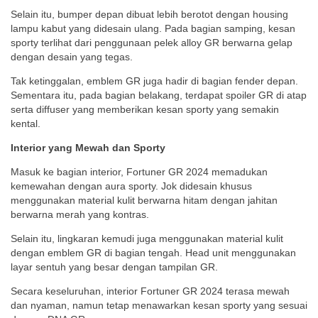
Selain itu, bumper depan dibuat lebih berotot dengan housing
lampu kabut yang didesain ulang. Pada bagian samping, kesan
sporty terlihat dari penggunaan pelek alloy GR berwarna gelap
dengan desain yang tegas.
Tak ketinggalan, emblem GR juga hadir di bagian fender depan.
Sementara itu, pada bagian belakang, terdapat spoiler GR di atap
serta diffuser yang memberikan kesan sporty yang semakin
kental.
Interior yang Mewah dan Sporty
Masuk ke bagian interior, Fortuner GR 2024 memadukan
kemewahan dengan aura sporty. Jok didesain khusus
menggunakan material kulit berwarna hitam dengan jahitan
berwarna merah yang kontras.
Selain itu, lingkaran kemudi juga menggunakan material kulit
dengan emblem GR di bagian tengah. Head unit menggunakan
layar sentuh yang besar dengan tampilan GR.
Secara keseluruhan, interior Fortuner GR 2024 terasa mewah
dan nyaman, namun tetap menawarkan kesan sporty yang sesuai