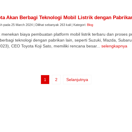
ta Akan Berbagi Teknologi Mobil Listrik dengan Pabrika
sh pada 25 March 2024 | Dilihat sebanyak 263 kali | Kategori:
Blog
 menekan biaya pembuatan platform mobil listrik terbaru dan proses pr
berbagi teknologi dengan pabrikan lain, seperti Suzuki, Mazda, Subaru
2023), CEO Toyota Koji Sato, memiliki rencana besar...
selengkapnya
1
2
Selanjutnya