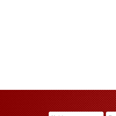
Leave
this
field