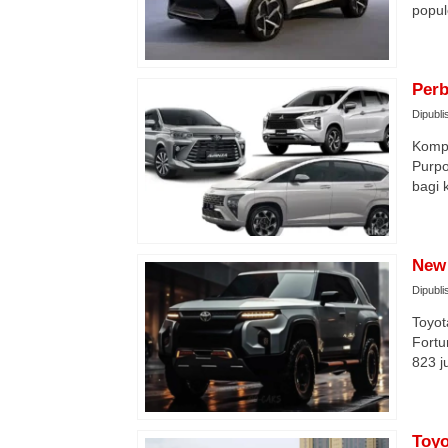
popul
Perb
Dipubli
Kompa
Purpo
bagi 
New 
Dipubli
Toyot
Fortu
823 j
Toyo