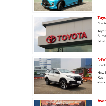
Toyo
Dipubli
Toyot
Sumat
terta
New 
Dipubli
New R
Rush 
ekste
Avan