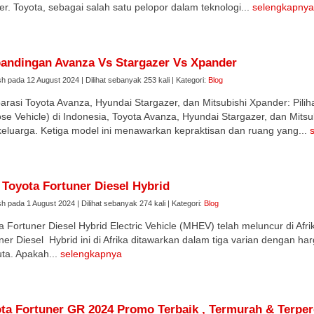
er. Toyota, sebagai salah satu pelopor dalam teknologi...
selengkapnya
andingan Avanza Vs Stargazer Vs Xpander
sh pada 12 August 2024 | Dilihat sebanyak 253 kali | Kategori:
Blog
rasi Toyota Avanza, Hyundai Stargazer, dan Mitsubishi Xpander: Pili
se Vehicle) di Indonesia, Toyota Avanza, Hyundai Stargazer, dan Mitsu
keluarga. Ketiga model ini menawarkan kepraktisan dan ruang yang...
Toyota Fortuner Diesel Hybrid
sh pada 1 August 2024 | Dilihat sebanyak 274 kali | Kategori:
Blog
a Fortuner Diesel Hybrid Electric Vehicle (MHEV) telah meluncur di Af
ner Diesel Hybrid ini di Afrika ditawarkan dalam tiga varian dengan ha
uta. Apakah...
selengkapnya
ta Fortuner GR 2024 Promo Terbaik , Termurah & Terpe