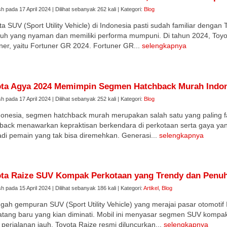
sh pada 17 April 2024 | Dilihat sebanyak 262 kali | Kategori:
Blog
ta SUV (Sport Utility Vehicle) di Indonesia pasti sudah familiar dengan
uh yang nyaman dan memiliki performa mumpuni. Di tahun 2024, Toyot
ner, yaitu Fortuner GR 2024. Fortuner GR...
selengkapnya
ta Agya 2024 Memimpin Segmen Hatchback Murah Indo
sh pada 17 April 2024 | Dilihat sebanyak 252 kali | Kategori:
Blog
donesia, segmen hatchback murah merupakan salah satu yang paling fa
back menawarkan kepraktisan berkendara di perkotaan serta gaya yan
di pemain yang tak bisa diremehkan. Generasi...
selengkapnya
ta Raize SUV Kompak Perkotaan yang Trendy dan Penu
sh pada 15 April 2024 | Dilihat sebanyak 186 kali | Kategori:
Artikel
,
Blog
ngah gempuran SUV (Sport Utility Vehicle) yang merajai pasar otomotif
tang baru yang kian diminati. Mobil ini menyasar segmen SUV kompa
 perjalanan jauh. Toyota Raize resmi diluncurkan...
selengkapnya