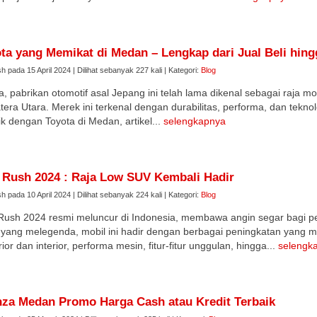
ta yang Memikat di Medan – Lengkap dari Jual Beli hin
sh pada 15 April 2024 | Dilihat sebanyak 227 kali | Kategori:
Blog
a, pabrikan otomotif asal Jepang ini telah lama dikenal sebagai raja mob
era Utara. Merek ini terkenal dengan durabilitas, performa, dan tekn
rik dengan Toyota di Medan, artikel...
selengkapnya
Rush 2024 : Raja Low SUV Kembali Hadir
sh pada 10 April 2024 | Dilihat sebanyak 224 kali | Kategori:
Blog
ush 2024 resmi meluncur di Indonesia, membawa angin segar bagi pe
yang melegenda, mobil ini hadir dengan berbagai peningkatan yang
rior dan interior, performa mesin, fitur-fitur unggulan, hingga...
selengk
za Medan Promo Harga Cash atau Kredit Terbaik