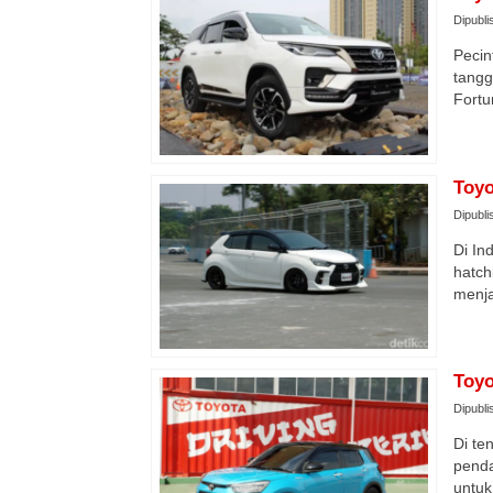
Dipubli
Pecin
tangg
Fortu
Toyo
Dipubli
Di In
hatch
menja
Toyo
Dipubli
Di te
penda
untuk