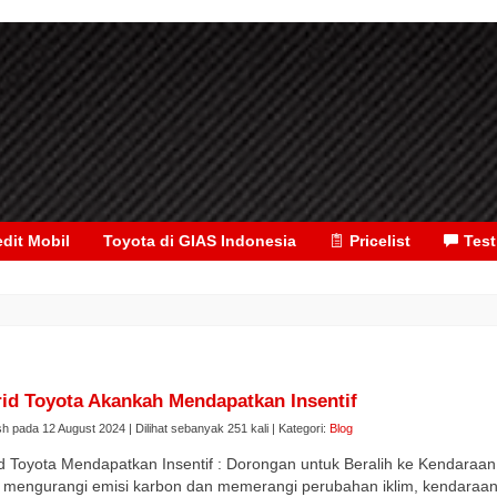
edit Mobil
Toyota di GIAS Indonesia
Pricelist
Test
id Toyota Akankah Mendapatkan Insentif
sh pada 12 August 2024 | Dilihat sebanyak 251 kali | Kategori:
Blog
d Toyota Mendapatkan Insentif : Dorongan untuk Beralih ke Kendaraa
 mengurangi emisi karbon dan memerangi perubahan iklim, kendaraan 