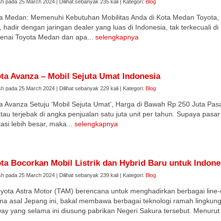
sh pada 25 March 2024 | Dilihat sebanyak 235 kali | Kategori:
Blog
a Medan: Memenuhi Kebutuhan Mobilitas Anda di Kota Medan Toyota, s
, hadir dengan jaringan dealer yang luas di Indonesia, tak terkecuali 
nai Toyota Medan dan apa...
selengkapnya
ta Avanza – Mobil Sejuta Umat Indonesia
sh pada 25 March 2024 | Dilihat sebanyak 229 kali | Kategori:
Blog
a Avanza Setuju ‘Mobil Sejuta Umat’, Harga di Bawah Rp 250 Juta Pasa
atau terjebak di angka penjualan satu juta unit per tahun. Supaya p
tasi lebih besar, maka...
selengkapnya
ta Bocorkan Mobil Listrik dan Hybrid Baru untuk Indone
sh pada 25 March 2024 | Dilihat sebanyak 239 kali | Kategori:
Blog
yota Astra Motor (TAM) berencana untuk menghadirkan berbagai line-up
a asal Jepang ini, bakal membawa berbagai teknologi ramah lingkung
ay yang selama ini diusung pabrikan Negeri Sakura tersebut. Menurut 