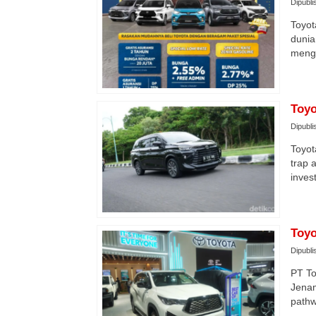
Dipubli
Toyot
dunia
menge
Toyo
Dipubli
Toyot
trap 
inves
Toyo
Dipubli
PT To
Jenam
pathw