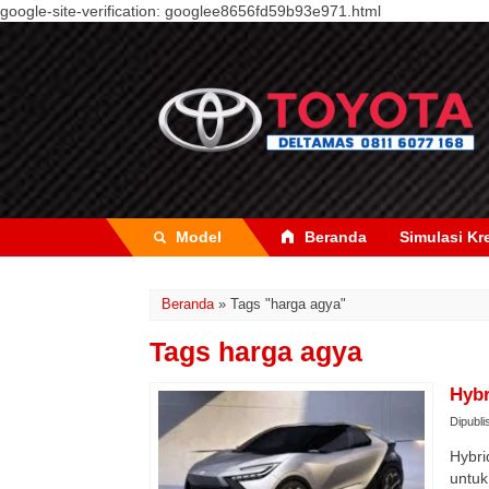
google-site-verification: googlee8656fd59b93e971.html
Model
Beranda
Simulasi Kr
Beranda
»
Tags "harga agya"
Tags harga agya
Hybr
Dipubli
Hybri
untuk