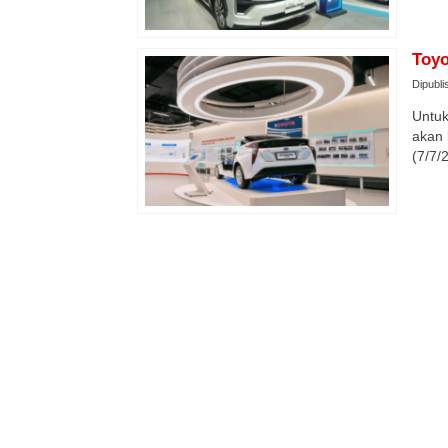
Toyo
Dipubli
Untuk
akan 
(7/7/