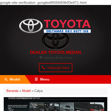
google-site-verification: googlee8656fd59b93e971.html
DEALER TOYOTA MEDAN
Medan Balai Kota
Hubungi Kami
Model
Menu
Beranda
»
Model
» Calya