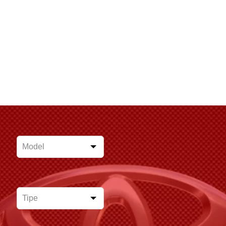
Leave
this
field
blank