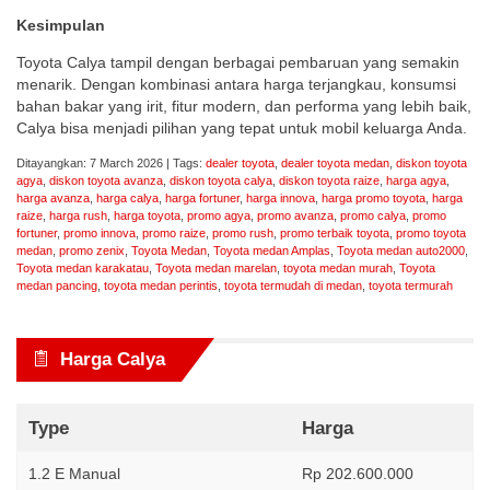
Kesimpulan
Toyota Calya tampil dengan berbagai pembaruan yang semakin
menarik. Dengan kombinasi antara harga terjangkau, konsumsi
bahan bakar yang irit, fitur modern, dan performa yang lebih baik,
Calya bisa menjadi pilihan yang tepat untuk mobil keluarga Anda.
Ditayangkan: 7 March 2026 | Tags:
dealer toyota
,
dealer toyota medan
,
diskon toyota
agya
,
diskon toyota avanza
,
diskon toyota calya
,
diskon toyota raize
,
harga agya
,
harga avanza
,
harga calya
,
harga fortuner
,
harga innova
,
harga promo toyota
,
harga
raize
,
harga rush
,
harga toyota
,
promo agya
,
promo avanza
,
promo calya
,
promo
fortuner
,
promo innova
,
promo raize
,
promo rush
,
promo terbaik toyota
,
promo toyota
medan
,
promo zenix
,
Toyota Medan
,
Toyota medan Amplas
,
Toyota medan auto2000
,
Toyota medan karakatau
,
Toyota medan marelan
,
toyota medan murah
,
Toyota
medan pancing
,
toyota medan perintis
,
toyota termudah di medan
,
toyota termurah
Harga Calya
Type
Harga
1.2 E Manual
Rp 202.600.000