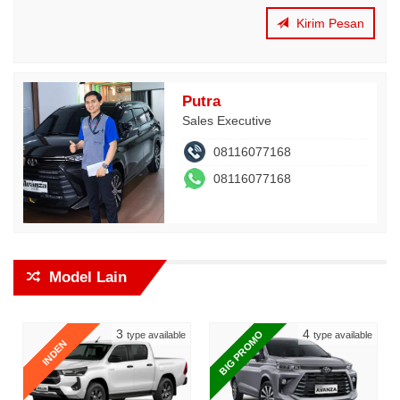
Kirim Pesan
Putra
Sales Executive
08116077168
08116077168
Model Lain
3
4
BIG PROMO
type available
type available
INDEN