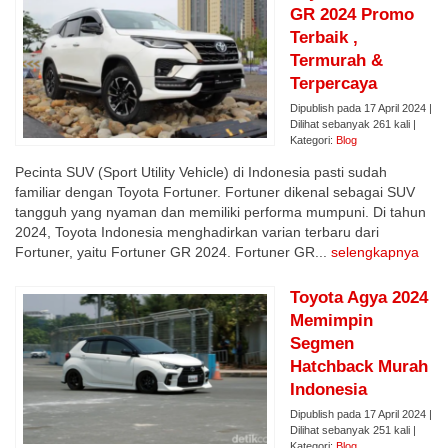
GR 2024 Promo
Terbaik ,
Termurah &
Terpercaya
Dipublish pada 17 April 2024 |
Dilihat sebanyak 261 kali |
Kategori:
Blog
Pecinta SUV (Sport Utility Vehicle) di Indonesia pasti sudah
familiar dengan Toyota Fortuner. Fortuner dikenal sebagai SUV
tangguh yang nyaman dan memiliki performa mumpuni. Di tahun
2024, Toyota Indonesia menghadirkan varian terbaru dari
Fortuner, yaitu Fortuner GR 2024. Fortuner GR...
selengkapnya
Toyota Agya 2024
Memimpin
Segmen
Hatchback Murah
Indonesia
Dipublish pada 17 April 2024 |
Dilihat sebanyak 251 kali |
Kategori:
Blog