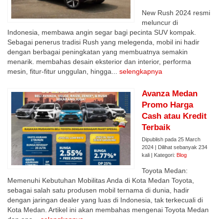
New Rush 2024 resmi
meluncur di
Indonesia, membawa angin segar bagi pecinta SUV kompak.
Sebagai penerus tradisi Rush yang melegenda, mobil ini hadir
dengan berbagai peningkatan yang membuatnya semakin
menarik. membahas desain eksterior dan interior, performa
mesin, fitur-fitur unggulan, hingga...
selengkapnya
Avanza Medan
Promo Harga
Cash atau Kredit
Terbaik
Dipublish pada 25 March
2024 | Dilihat sebanyak 234
kali | Kategori:
Blog
Toyota Medan:
Memenuhi Kebutuhan Mobilitas Anda di Kota Medan Toyota,
sebagai salah satu produsen mobil ternama di dunia, hadir
dengan jaringan dealer yang luas di Indonesia, tak terkecuali di
Kota Medan. Artikel ini akan membahas mengenai Toyota Medan