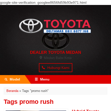
google-site-verification: googlee8656fd59b93e971.html
DEALER TOYOTA MEDAN
Medan Balai Kota
Hubungi Kami
Model
Menu
Beranda
»
Tags "promo rush"
Tags promo rush