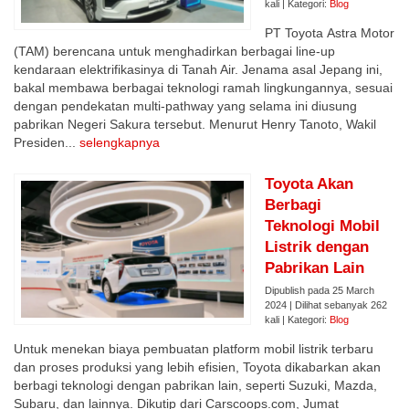
kali | Kategori:
Blog
PT Toyota Astra Motor
(TAM) berencana untuk menghadirkan berbagai line-up
kendaraan elektrifikasinya di Tanah Air. Jenama asal Jepang ini,
bakal membawa berbagai teknologi ramah lingkungannya, sesuai
dengan pendekatan multi-pathway yang selama ini diusung
pabrikan Negeri Sakura tersebut. Menurut Henry Tanoto, Wakil
Presiden...
selengkapnya
Toyota Akan
Berbagi
Teknologi Mobil
Listrik dengan
Pabrikan Lain
Dipublish pada 25 March
2024 | Dilihat sebanyak 262
kali | Kategori:
Blog
Untuk menekan biaya pembuatan platform mobil listrik terbaru
dan proses produksi yang lebih efisien, Toyota dikabarkan akan
berbagi teknologi dengan pabrikan lain, seperti Suzuki, Mazda,
Subaru, dan lainnya. Dikutip dari Carscoops.com, Jumat