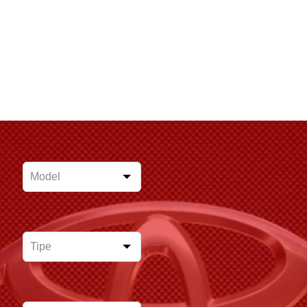
Leave
this
field
blank