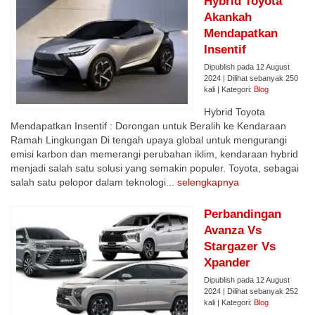
Hybrid Toyota
Akankah
Mendapatkan
Insentif
Dipublish pada 12 August
2024 | Dilihat sebanyak 250
kali | Kategori:
Blog
Hybrid Toyota
Mendapatkan Insentif : Dorongan untuk Beralih ke Kendaraan
Ramah Lingkungan Di tengah upaya global untuk mengurangi
emisi karbon dan memerangi perubahan iklim, kendaraan hybrid
menjadi salah satu solusi yang semakin populer. Toyota, sebagai
salah satu pelopor dalam teknologi...
selengkapnya
Perbandingan
Avanza Vs
Stargazer Vs
Xpander
Dipublish pada 12 August
2024 | Dilihat sebanyak 252
kali | Kategori:
Blog