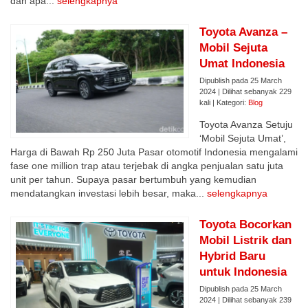
dan apa...
selengkapnya
Toyota Avanza –
Mobil Sejuta
Umat Indonesia
Dipublish pada 25 March
2024 | Dilihat sebanyak 229
kali | Kategori:
Blog
Toyota Avanza Setuju
‘Mobil Sejuta Umat’,
Harga di Bawah Rp 250 Juta Pasar otomotif Indonesia mengalami
fase one million trap atau terjebak di angka penjualan satu juta
unit per tahun. Supaya pasar bertumbuh yang kemudian
mendatangkan investasi lebih besar, maka...
selengkapnya
Toyota Bocorkan
Mobil Listrik dan
Hybrid Baru
untuk Indonesia
Dipublish pada 25 March
2024 | Dilihat sebanyak 239